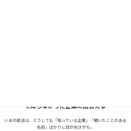
分に合う働き方"を選ぶプロセスになっていません。
だからこそ、もっと気軽に企業と出会い、リアルを感じ、自分自
身と向き合える機会が必要だと考えました。
OPEN CAREERは、学生と企業が対等な立場で出会い、自分らしい
キャリアを描くための“はじめの場”です。
OPEN CAREERの
3つ
の特徴
1.知らなかった企業に出会える
いまの就活は、どうしても「知っている企業」「聞いたことのある
名前」ばかりに目が向きがち。